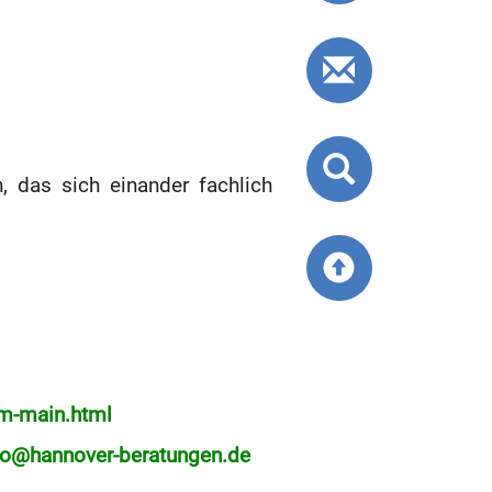
anfordern
Kontaktf
Website
 das sich einander fachlich
durchsuc
Hoch
zum
Seitenan
gehen
am-main.html
fo@hannover-beratungen.de